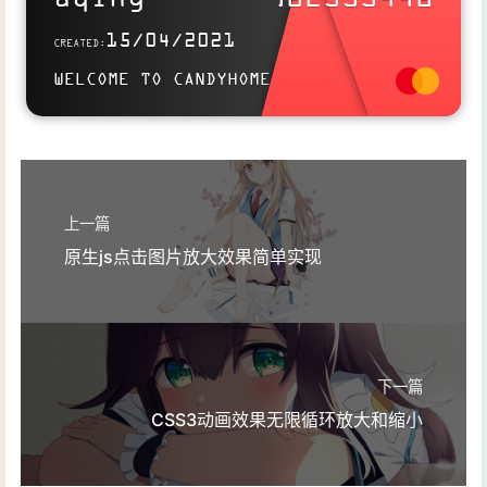
32
verifycode
: 
""
,
33
codeText
: 
"获取验
Use this card to join the candyhome and participate in a pleasant
15/04/2021
CREATED:
discussion together .
34
disabledCodeBtn
:
WELCOME TO CANDYHOME
35
                }
Welcome to aqing's candyhome,wish you a nice day .
36
            },
37
methods
: {
38
// 向后台要验证码方法
39
sendVerifycode
(
)
 {
40
if
 (
this
.verifyP
上一篇
41
                        Toast(
this
.v
原生js点击图片放大效果简单实现
42
                    } 
else
 {
43
let
 data = {
44
phone
: 
t
45
                        };
46
                        axios
下一篇
47
                            .post(st
CSS3动画效果无限循环放大和缩小
48
head
49