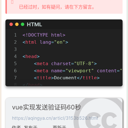
已经过时，如有疑问，请在下方留言。
HTML
1
<!DOCTYPE 
html
>
2
<
html
lang
=
"en"
>
3
4
<
head
>
5
<
meta
charset
=
"UTF-8"
>
6
<
meta
name
=
"viewport"
content
=
"w
7
<
title
>
Document
</
title
>
8
</
head
>
9
10
<
body
>
vue实现发送验证码60秒
11
<
van-cell-group
class
=
"home-cong
12
<
van-field
ref
=
"phone"
type
=
https://aqingya.cn/articl/3153b526.html
13
keyboardType
=
"UIKeyboard
作者
发布于
更新于
14
<
div
>