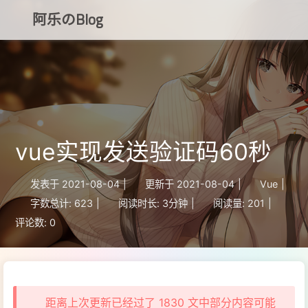
阿乐のBlog
知乎
CSDN
vue实现发送验证码60秒
博客小程序
发表于
2021-08-04
|
更新于
2021-08-04
|
Vue
|
字数总计:
623
|
阅读时长:
3分钟
|
阅读量:
201
|
评论数:
0
距离上次更新已经过了 1830 文中部分内容可能