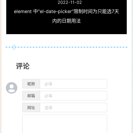
86
                    }
2022-11-02
87
setTimeout
(
() =>
element 中“el-date-picker”限制时间为只能选7天
88
this
.countDo
内的日期用法
89
                    }, 
1000
);
90
                },
91
async
login
(
)
 {
92
if
 (
this
.verifyP
93
                        Toast(
this
.v
94
                    } 
else
if
 (
this
.
评论
95
                        Toast(
"请输入
96
                    } 
else
 {
97
let
 list = {
昵称
98
phone
: 
t
邮箱
99
code
: 
th
100
                        };
网址
101
let
 resq = 
a
102
if
 (resq.err
103
let
 data