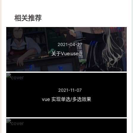
50
                                }
51
                            })
52
                            .then(
re
相关推荐
53
cons
54
if
 (
55
                                    
2021-04-27
56
57
                                } 
el
关于Vue.use()
58
                                    
59
                                }
60
                            })
61
                            .catch(
e
62
cons
2021-11-07
63
                            });
vue 实现单选/多选效果
64
                    }
65
                },
66
// 表单校验方法
67
verifyPhone
(
)
 {