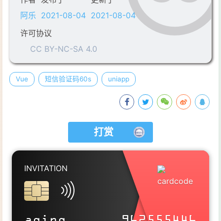
15
<
van-field
type
=
"tel"
on
阿乐
2021-08-04
2021-08-04
16
keyboardType
=
"UIKeyb
许可协议
17
placeholder
=
"请输入验证
CC BY-NC-SA 4.0
18
<
van-button
:color
=
"(typ
19
                @
click
=
"sendVerifyco
20
</
div
>
Vue
短信验证码60s
uniapp
21
<
div
>
22
<
van-button
:color
=
"(typ
23
                @
click
=
"login()"
nat
24
</
div
>
打赏
25
</
van-cell-group
>
26
27
<
script
>
INVITATION
28
export
default
 {
29
data
(
)
 {
30
return
 {
SITELINK
31
phone
: 
""
,
https://aqingya.cn
aqing
962555446