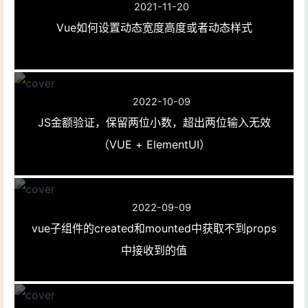
68
if
 (!
this
.phone)
2021-11-20
69
return
"请输入
Vue如何设置动态宽度高度或者动态样式
70
                    } 
else
if
 (
this
.
71
return
"请输入
72
                    } 
else
 {
73
return
false
2022-10-09
74
                    }
JS金额验证，保留两位小数，超出两位输入无效
75
                },
76
// 倒计时方法
（VUE + ElementUI）
77
countDown
(
time
)
 {
78
if
 (time === 
0
) 
79
this
.disable
2022-09-09
80
this
.codeTex
81
return
;
vue子组件的created和mounted中获取不到props
82
                    } 
else
 {
中接收到的值
83
this
.disable
84
this
.codeTex
85
                        time--;