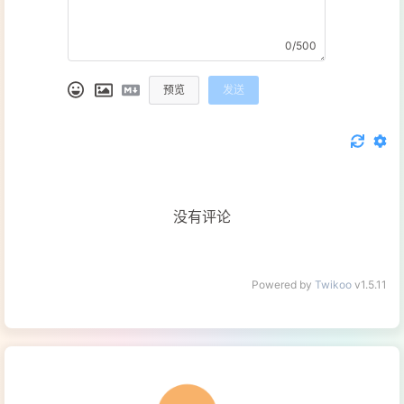
104
id
: 
105
phon
0/500
106
mone
107
tota
预览
发送
108
uniq
109
type
110
                            };
111
let
 res 
112
"xx
113
                                data
没有评论
114
                            );
115
if
 (res.
116
                                Toas
Powered by
Twikoo
v1.5.11
117
this
118
119
                                });
120
                            } 
else
 {
121
                                Toas