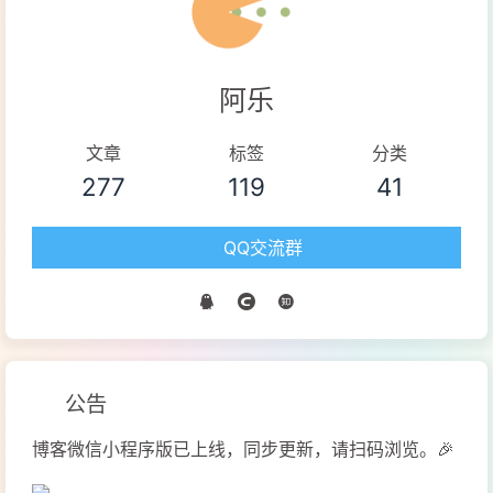
122
                            }
123
                        } 
else
 {
124
                            Toast(re
阿乐
125
                        }
126
127
                    }
文章
标签
分类
128
                }
277
119
41
129
            }
130
        }
QQ交流群
131
</
script
>
132
</
body
>
133
</
html
>
公告
博客微信小程序版已上线，同步更新，请扫码浏览。🎉