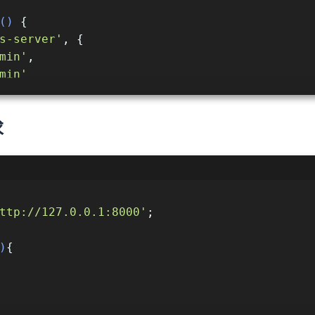
(
) 
{
s-server'
, {
min'
,
min'
求
ttp://127.0.0.1:8000'
;
80
,
)
{
80
,
{
alue);