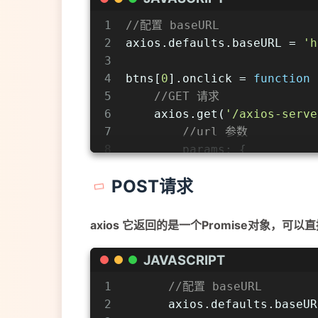
1
//配置 baseURL
2
axios.defaults.baseURL = 
'h
3
4
btns[
0
].onclick = 
function
 
5
//GET 请求
6
    axios.get(
'/axios-serve
7
//url 参数
8
params
: {
9
id
: 
100
,
POST请求
10
vip
: 
7
11
        },
12
//请求头信息
axios 它返回的是一个Promise对象，可以直
13
headers
: {
14
name
: 
'atguigu'
JAVASCRIPT
15
age
: 
20
1
//配置 baseURL
16
        }
2
      axios.defaults.baseUR
17
    }).then(
value
 =>
 {