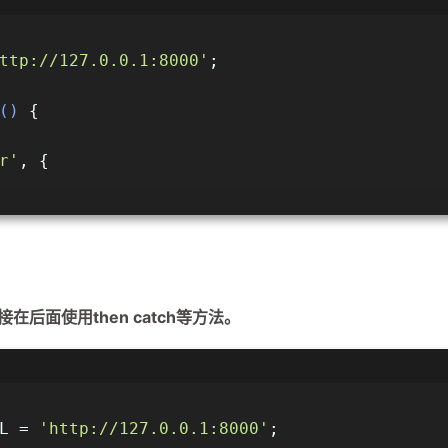
ttp://127.0.0.1:8000'
;
(
) 
{
r'
, {
接在后面使用then catch等方法。
,
L = 
'http://127.0.0.1:8000'
;