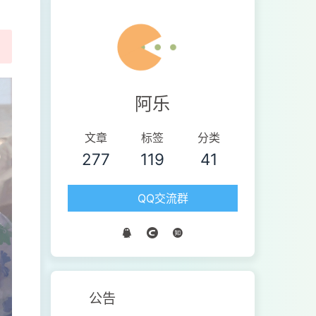
阿乐
文章
标签
分类
277
119
41
QQ交流群
公告