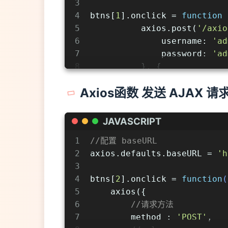
3
18
console
.log(value);
4
btns[
1
].onclick = 
function
 
19
    });
5
          axios.post(
'/axio
20
}
6
username
: 
'ad
7
password
: 
'ad
8
          }, {
9
//url 
Axios函数 发送 AJAX 请
10
params
: {
11
id
: 
200
,
12
vip
: 
9
JAVASCRIPT
13
              },
1
//配置 baseURL
14
//请求头参数
2
axios.defaults.baseURL = 
'h
15
headers
: {
3
16
height
: 
1
4
btns[
2
].onclick = 
function
(
17
weight
: 
1
5
    axios({
18
              }
6
//请求方法
19
          }).then(
value
 =>
 
7
method
 : 
'POST'
,
20
console
.log(v