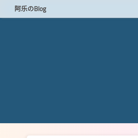
阿乐のBlog
知乎
CSDN
博客小程序