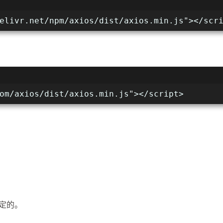
elivr.net/npm/axios/dist/axios.min.js"></scr
om/axios/dist/axios.min.js"></script>
定的。