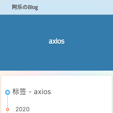
阿乐のBlog
知乎
axios
CSDN
博客小程序
标签 - axios
2020