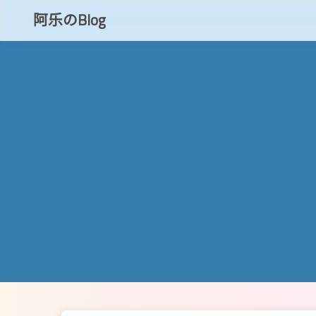
阿乐のBlog
知乎
CSDN
博客小程序