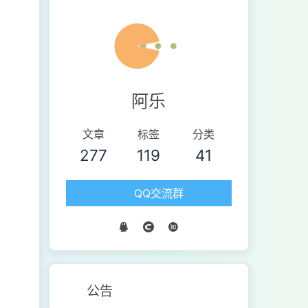
阿乐
文章
标签
分类
277
119
41
QQ交流群
公告