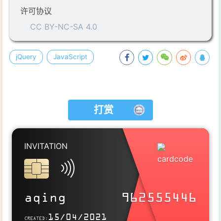
许可协议
CC BY-NC-SA 4.0
jQuery
JavaScript
打赏
INVITATION
SITELINK
https://aqingya.cn
aqing
962555446
Use this card to join the candyhome and participate in a pleasant
15/04/2021
CREATED: