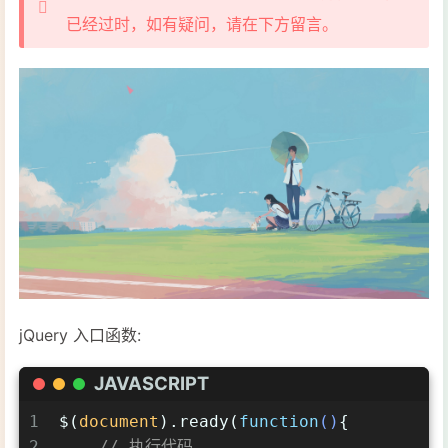
已经过时，如有疑问，请在下方留言。
jQuery 入口函数:
JAVASCRIPT
1
$(
document
).ready(
function
(
)
{
2
// 执行代码