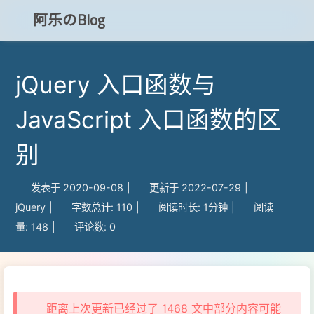
阿乐のBlog
jQuery 入口函数与
知乎
JavaScript 入口函数的区
CSDN
别
博客小程序
发表于
2020-09-08
|
更新于
2022-07-29
|
jQuery
|
字数总计:
110
|
阅读时长:
1分钟
|
阅读
量:
148
|
评论数:
0
距离上次更新已经过了 1468 文中部分内容可能