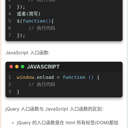
3
});
4
或者(简写)
5
$(
function
(
)
{
6
// 执行代码
7
});
JavaScript 入口函数:
JAVASCRIPT
1
window
.onload = 
function
 (
) 
{
2
// 执行代码
3
}
jQuery 入口函数与 JavaScript 入口函数的区别：
jQuery 的入口函数是在 html 所有标签(DOM)都加