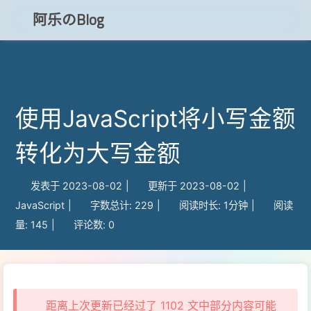
阿乐のBlog
知乎
使用JavaScript将小写金额
CSDN
转化为大写金额
博客小程序
发表于
2023-08-02
|
更新于
2023-08-02
|
JavaScript
|
字数总计:
229
|
阅读时长:
1分钟
|
阅读
量:
145
|
评论数:
0
距离上次更新已经过了 1102 文中部分内容可能