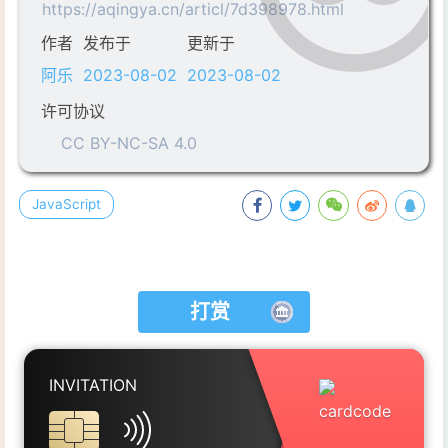
https://aqingya.cn/articl/7d398978.html
15
    }  
作者
发布于
更新于
16
    s = s || 
'整'
;  
17
阿乐
    n = 
2023-08-02
Math
2023-08-02
.floor(n);  
18
许可协议
19
for
 (
var
 i = 
0
; i < unit[
0
].lengt
CC BY-NC-SA 4.0
20
    {  
21
var
 p = 
''
;  
22
for
 (
var
 j = 
0
; j < unit[
1
].l
JavaScript
23
        {  
24
            p = digit[n % 
10
] + unit[
25
            n = 
Math
.floor(n / 
10
);  
26
        }  
打赏
27
        s = p.replace(
/(零.)*零$/
, 
''
)
28
    }  
29
return
 head + s.replace(
/(零.)*零元
INVITATION
30
} 