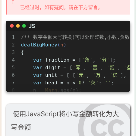
已经过时，如有疑问，请在下方留言。
JS
1
/** 数字金额大写转换(可以处理整数,小数,负数) 
2
dealBigMoney
(
n
)
3
{  
4
var
 fraction = [
'角'
, 
'分'
];  
5
var
 digit = [
'零'
, 
'壹'
, 
'贰'
, 
'叁'
6
var
 unit = [ [
'元'
, 
'万'
, 
'亿'
], [
'
7
var
 head = n < 
0
? 
'欠'
: 
''
;  
8
    n = 
Math
.abs(n);  
9
10
var
 s = 
''
;  
使用JavaScript将小写金额转化为大
11
12
for
 (
var
 i = 
0
; i < fraction.leng
写金额
13
    {  
14
        s += (digit[
Math
.floor(n * 
10