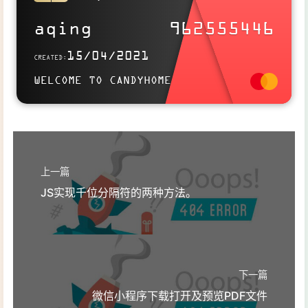
SITELINK
https://aqingya.cn
aqing
962555446
Use this card to join the candyhome and participate in a pleasant
15/04/2021
CREATED:
discussion together .
WELCOME TO CANDYHOME
Welcome to aqing's candyhome,wish you a nice day .
上一篇
JS实现千位分隔符的两种方法。
下一篇
微信小程序下载打开及预览PDF文件