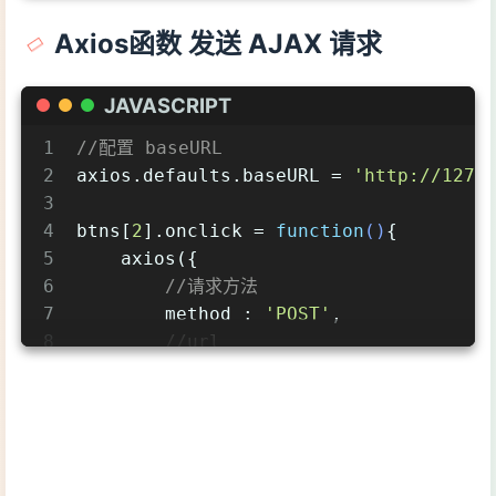
9
//url 
Axios函数 发送 AJAX 请求
10
params
: {
11
id
: 
200
,
12
vip
: 
9
JAVASCRIPT
13
              },
1
//配置 baseURL
14
//请求头参数
2
axios.defaults.baseURL = 
'http://127.
15
headers
: {
3
16
height
: 
180
,
4
btns[
2
].onclick = 
function
(
)
{
17
weight
: 
180
,
5
    axios({
18
              }
6
//请求方法
19
          }).then(
value
 =>
 {
7
method
 : 
'POST'
,
20
console
.log(value);
8
//url
21
          });
9
url
: 
'/axios-server'
,
22
      }
10
//url参数
11
params
: {
12
vip
:
10
,
13
level
:
30