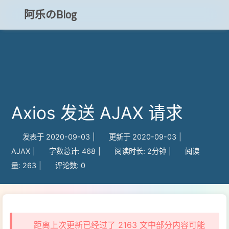
阿乐のBlog
知乎
CSDN
Axios 发送 AJAX 请求
博客小程序
发表于
2020-09-03
|
更新于
2020-09-03
|
AJAX
|
字数总计:
468
|
阅读时长:
2分钟
|
阅读
量:
263
|
评论数:
0
距离上次更新已经过了 2163 文中部分内容可能