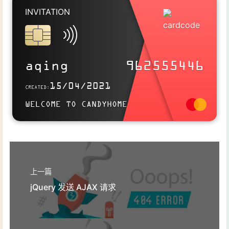
32
//响应体
INVITATION
33
console
.log(response.data);
34
    })
35
}
SITELINK
https://aqingya.cn
aqing
962555446
Use this card to join the candyhome and participate in a pleasant
15/04/2021
CREATED:
discussion together .
WELCOME TO CANDYHOME
Welcome to aqing's candyhome,wish you a nice day .
上一篇
jQuery 发送 AJAX 请求