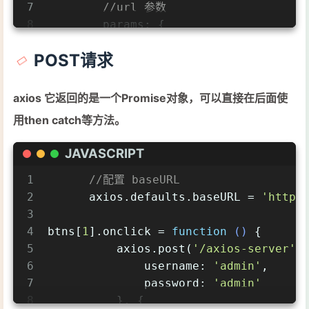
7
//url 参数
8
params
: {
9
id
: 
100
,
POST请求
10
vip
: 
7
11
        },
12
//请求头信息
axios 它返回的是一个Promise对象，可以直接在后面使
13
headers
: {
用then catch等方法。
14
name
: 
'atguigu'
,
15
age
: 
20
JAVASCRIPT
16
        }
17
    }).then(
value
 =>
 {
1
//配置 baseURL
18
console
.log(value);
2
      axios.defaults.baseURL = 
'http:
19
    });
3
20
}
4
btns[
1
].onclick = 
function
 (
) 
{
5
          axios.post(
'/axios-server'
,
6
username
: 
'admin'
,
7
password
: 
'admin'
8
          }, {