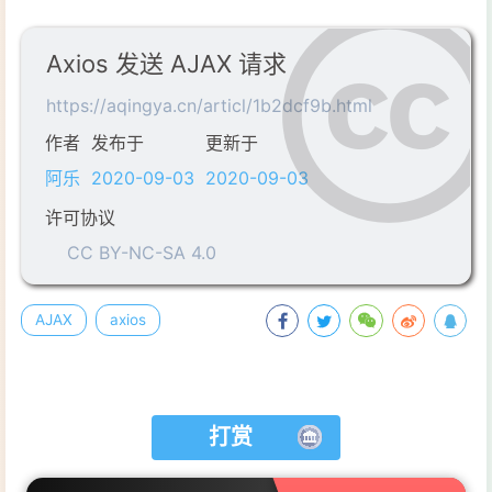
14
        },
15
//头信息
Axios 发送 AJAX 请求
16
headers
: {
17
a
:
100
,
https://aqingya.cn/articl/1b2dcf9b.html
18
b
:
200
作者
发布于
更新于
19
        },
20
//请求体参数
阿乐
2020-09-03
2020-09-03
21
data
: {
许可协议
22
username
: 
'admin'
,
CC BY-NC-SA 4.0
23
password
: 
'admin'
24
        }
25
    }).then(
response
=>
{
AJAX
axios
26
//响应状态码
27
console
.log(response.status);
28
//响应状态字符串
29
console
.log(response.statusTe
打赏
30
//响应头信息
31
console
.log(response.headers)