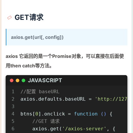
GET请求
axios.get(url[, config])
axios 它返回的是一个Promise对象，可以直接在后面使
用then catch等方法。
JAVASCRIPT
1
//配置 baseURL
2
axios.defaults.baseURL = 
'http://127.
3
4
btns[
0
].onclick = 
function
 (
) 
{
5
//GET 请求
6
    axios.get(
'/axios-server'
, {