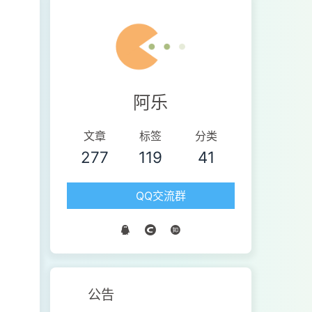
阿乐
文章
标签
分类
277
119
41
QQ交流群
公告