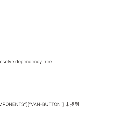
esolve dependency tree
PONENTS“][“VAN-BUTTON“] 未找到