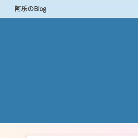
阿乐のBlog
知乎
CSDN
博客小程序