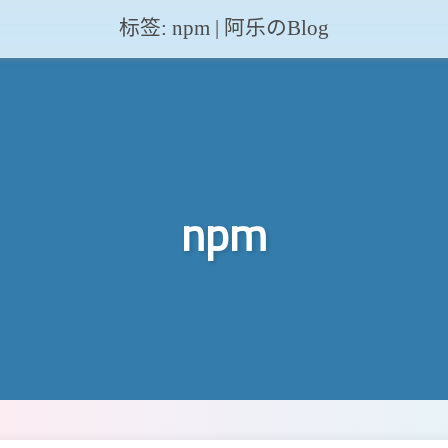
标签: npm | 阿乐のBlog
npm