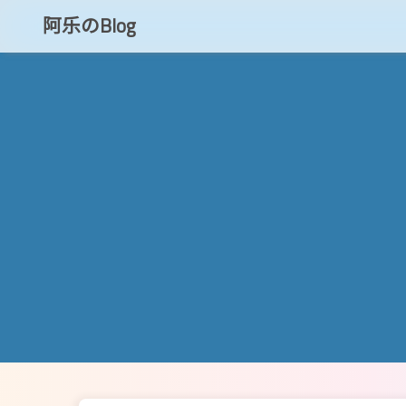
阿乐のBlog
知乎
CSDN
博客小程序