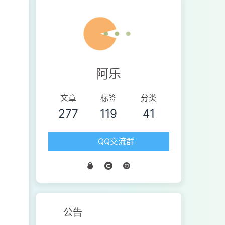
阿乐
文章
标签
分类
277
119
41
QQ交流群
公告