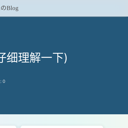
のBlog
(仔细理解一下)
:
0