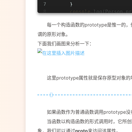
7
      }
8
console
.log(Person.pr
9
console
.log(MyClass.p
每一个构造函数的prototype是惟一
10
console
.log(MyClass.p
谓的原形对象。
下面我们画图来分析一下：
这里prototype属性就是保存原型对象的
如果函数作为普通函数调用prototype
当函数以构造函数的形式调用时，它所创建
象，我们可以通过
proto
来访问该属性。