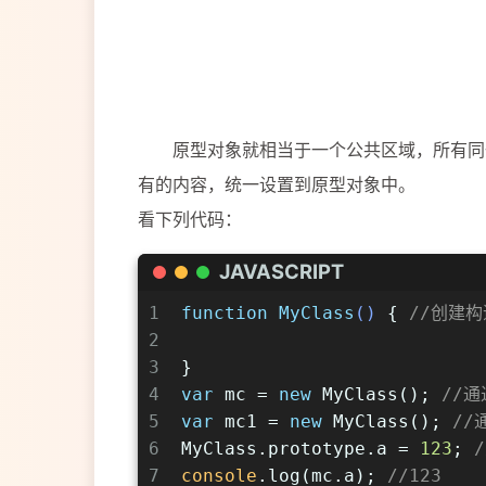
原型对象就相当于一个公共区域，所有同一
有的内容，统一设置到原型对象中。
看下列代码：
JAVASCRIPT
1
function
MyClass
(
) 
{ 
//创建
2
3
}
4
var
 mc = 
new
 MyClass(); 
//通
5
var
 mc1 = 
new
 MyClass(); 
//
6
MyClass.prototype.a = 
123
; 
7
console
.log(mc.a); 
//123