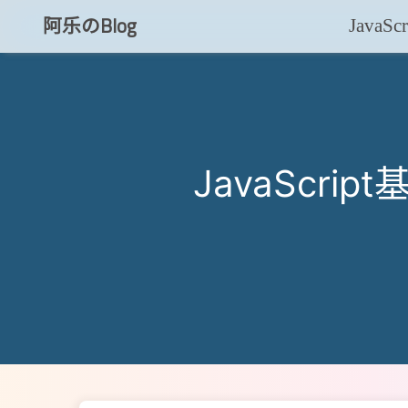
阿乐のBlog
Java
知乎
CSDN
JavaScr
博客小程序