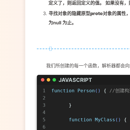
定义了，则返回定义的值。 如果没有，
寻找对象的隐藏原型
proto
对象的属性，
为null 为止。
我们所创建的每一个函数，解析器都会向函数中
JAVASCRIPT
1
function
Person
(
) 
{ 
//创建
2
3
      }
4
5
function
MyClass
(
) 
{ 
6