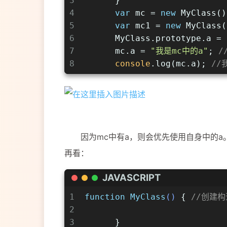
3
      }
4
var
 mc = 
new
 MyClass()
5
var
 mc1 = 
new
 MyClass(
6
      MyClass.prototype.a = 
7
      mc.a = 
"我是mc中的a"
; 
/
8
console
.log(mc.a); 
//
因为mc中有a，则会优先使用自身中的a。所
再看：
JAVASCRIPT
1
function
MyClass
(
) 
{ 
//创建
2
3
      }