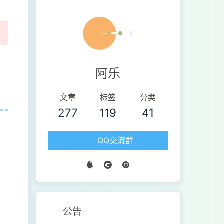
阿乐
文章
标签
分类
277
119
41
QQ交流群
对
公告
性