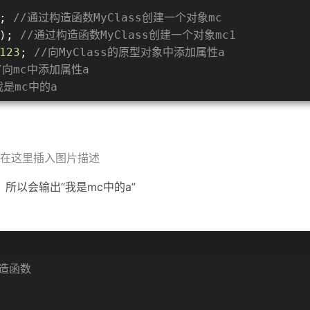
; 
//通过构造函数MyClass创建一个对象mc
); 
//通过构造函数MyClass创建一个对象mc1
123
; 
//向MyClass的原型对象中添加属性a
/向mc中添加属性a
我是mc中的a
在这里插入图片描述
以会输出“我是mc中的a”
构造函数