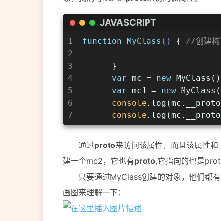
JAVASCRIPT
1
function
MyClass
(
) 
{ 
//创建
2
3
      }
4
var
 mc = 
new
 MyClass()
5
var
 mc1 = 
new
 MyClass(
6
console
.log(mc.__proto
7
console
.log(mc.__proto
通过
proto
来访问该属性，而且该属性和 My
建一个mc2，它也有
proto
,它指向的也是prot
只要通过MyClass创建的对象，他们都
画图来理解一下：