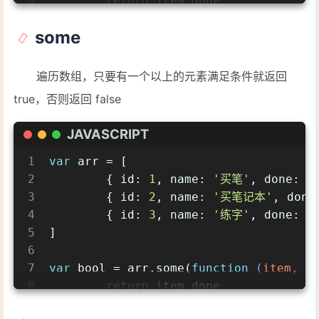
8
return
 item.done
9
})
some
10
11
console
.log(newArr)
12
遍历数组，只要有一个以上的元素满足条件就返回
13
// [{ id: 1, name: '买笔', done: true 
true，否则返回 false
14
12345678910111213
JAVASCRIPT
1
var
 arr = [
2
	{ 
id
: 
1
, 
name
: 
'买笔'
, 
done
: 
t
3
	{ 
id
: 
2
, 
name
: 
'买笔记本'
, 
done
4
	{ 
id
: 
3
, 
name
: 
'练字'
, 
done
: 
f
5
]
6
7
var
 bool = arr.some(
function
 (
item, i
8
return
 item.done
9
})