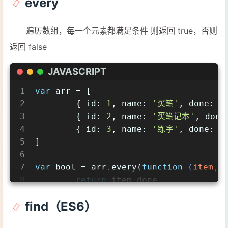
every
10
11
console
.log(bool)    
// true
12
1234567891011
遍历数组，每一个元素都满足条件 则返回 true，否则
返回 false
JAVASCRIPT
1
var
 arr = [
2
	{ 
id
: 
1
, 
name
: 
'买笔'
, 
done
: 
t
3
	{ 
id
: 
2
, 
name
: 
'买笔记本'
, 
done
4
	{ 
id
: 
3
, 
name
: 
'练字'
, 
done
: 
f
5
]
6
7
var
 bool = arr.every(
function
 (
item, 
8
return
 item.done
9
})
find（ES6）
10
11
console
.log(bool)    
// false