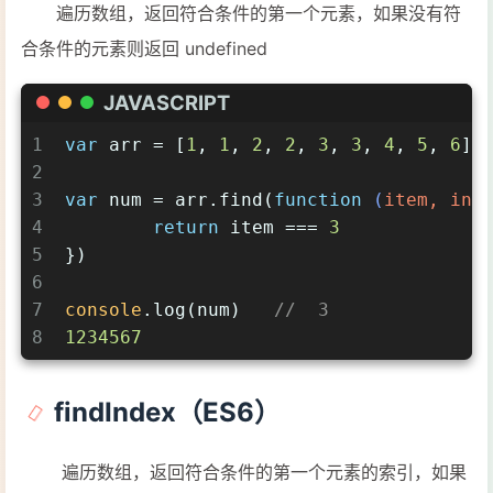
12
1234567891011
遍历数组，返回符合条件的第一个元素，如果没有符
合条件的元素则返回 undefined
JAVASCRIPT
1
var
 arr = [
1
, 
1
, 
2
, 
2
, 
3
, 
3
, 
4
, 
5
, 
6
]
2
3
var
 num = arr.find(
function
 (
item, ind
4
return
 item === 
3
5
})
6
7
console
.log(num)   
//  3
8
1234567
findIndex（ES6）
遍历数组，返回符合条件的第一个元素的索引，如果