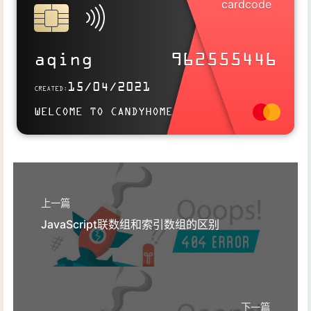
SITELINK
https://aqingya.cn
aqing
962555446
Use this card to join the candyhome and participate in a pleasant
15/04/2021
CREATED:
discussion together .
WELCOME TO CANDYHOME
Welcome to aqing's candyhome,wish you a nice day .
上一篇
JavaScript联数组和索引数组的区别
下一篇