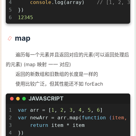
4
console
.log(array)    
// [1, 2, 3,
5
})
6
12345
map
遍历每一个元素并且返回对应的元素(可以返回处理后
的元素) (map 映射 一一 对应)
返回的新数组和旧数组的长度是一样的
使用比较广泛，但其性能还不如 forEach
JAVASCRIPT
1
var
 arr = [
1
, 
2
, 
3
, 
4
, 
5
, 
6
]
2
var
 newArr = arr.map(
function
 (
item, i
3
return
 item * item
4
})