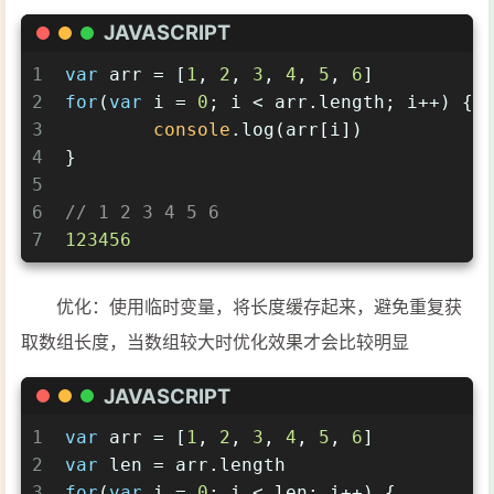
JAVASCRIPT
1
var
 arr = [
1
, 
2
, 
3
, 
4
, 
5
, 
6
]
2
for
(
var
 i = 
0
; i < arr.length; i++) {
3
console
.log(arr[i])
4
}
5
6
// 1 2 3 4 5 6
7
123456
优化：使用临时变量，将长度缓存起来，避免重复获
取数组长度，当数组较大时优化效果才会比较明显
JAVASCRIPT
1
var
 arr = [
1
, 
2
, 
3
, 
4
, 
5
, 
6
]
2
var
 len = arr.length
3
for
(
var
 i = 
0
; i < len; i++) {