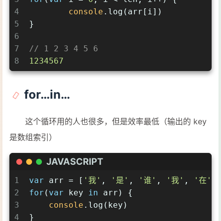
4
console
.log(arr[i])
5
}
6
7
// 1 2 3 4 5 6
8
1234567
for…in…
这个循环用的人也很多，但是效率最低（输出的 key
是数组索引）
JAVASCRIPT
1
var
 arr = [
'我'
, 
'是'
, 
'谁'
, 
'我'
, 
'在'
,
2
for
(
var
 key 
in
 arr) {
3
console
.log(key)
4
}