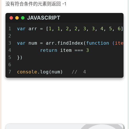
没有符合条件的元素则返回 -1
JAVASCRIPT
1
var
 arr = [
1
, 
1
, 
2
, 
2
, 
3
, 
3
, 
4
, 
5
, 
6
]
2
3
var
 num = arr.findIndex(
function
 (
item
4
return
 item === 
3
5
})
6
7
console
.log(num)   
//  4