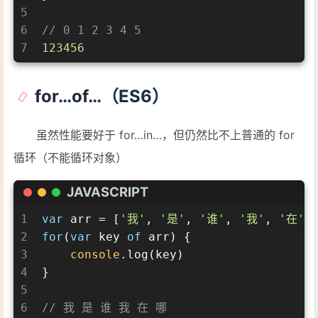
5
6
// 0 1 2 3 4 5
7
123456
for…of…（ES6）
虽然性能要好于 for…in…，但仍然比不上普通的 for
循环（不能循环对象）
JAVASCRIPT
1
var
 arr = [
'我'
, 
'是'
, 
'谁'
, 
'我'
, 
'在'
,
2
for
(
var
 key 
of
 arr) {
3
console
.log(key)
4
}
5
6
// 我 是 谁 我 在 哪