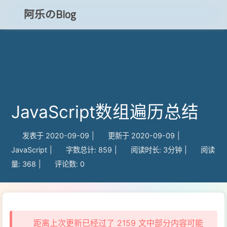
阿乐のBlog
知乎
CSDN
JavaScript数组遍历总结
博客小程序
发表于
2020-09-09
|
更新于
2020-09-09
|
JavaScript
|
字数总计:
859
|
阅读时长:
3分钟
|
阅读
量:
368
|
评论数:
0
距离上次更新已经过了 2159 文中部分内容可能