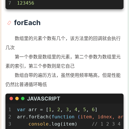
7
123456
forEach
数组里的元素个数有几个，该方法里的回调就会执行
几次
第一个参数是数组里的元素，第二个参数为数组里元
素的索引，第三个参数则是它自己
数组自带的遍历方法，虽然使用频率略高，但是性能
仍然比普通循环略低
JAVASCRIPT
1
var
 arr = [
1
, 
2
, 
3
, 
4
, 
5
, 
6
]
2
arr.forEach(
function
 (
item, idnex, arr
3
console
.log(item)     
// 1 2 3 4 5