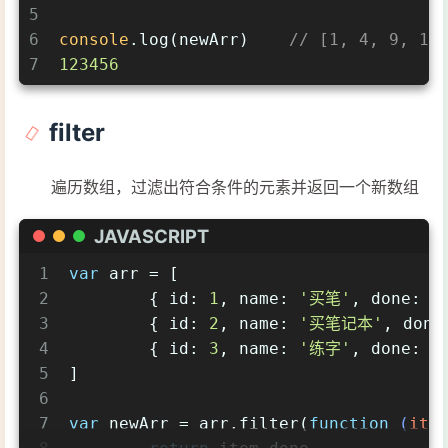
5
6
console
.log(newArr)    
// [1, 4, 9, 16
7
123456
filter
遍历数组，过滤出符合条件的元素并返回一个新数组
JAVASCRIPT
1
var
 arr = [
2
	{ 
id
: 
1
, 
name
: 
'买笔'
, 
done
: 
t
3
	{ 
id
: 
2
, 
name
: 
'买笔记本'
, 
done
4
	{ 
id
: 
3
, 
name
: 
'练字'
, 
done
: 
f
5
]
6
7
var
 newArr = arr.filter(
function
 (
ite