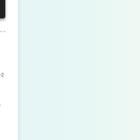
字
2
符