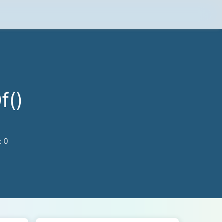
f()
:
0