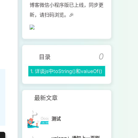
博客微信小程序版已上线，同步更
新，请扫码浏览。🎉
0
目录
1.
详谈js中toString()和valueOf()
最新文章
测试