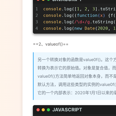
1
console
.log([
1
, 
2
, 
3
].toStri
2
console
.log((
function
(
x
) 
{f(
3
console
.log(
/\d+/g
.toString(
4
console
.log(
new
Date
(
2020
, 
1
==2、valueof()==
另一个转换对象的函数是value0f()。
转换为表示它的原始值。对象是复合值，
value0f()方法简单地返回对象本身
默认方法，调用这些类型的实例的value0f
它的一个内部表示：2020年1月1日以来的
JAVASCRIPT