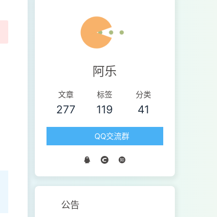
阿乐
文章
标签
分类
277
119
41
QQ交流群
公告