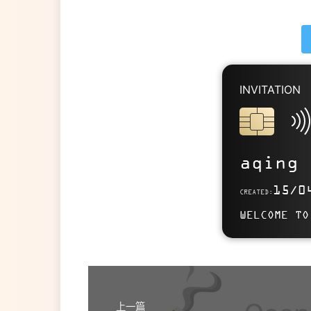
INVITATION
SITELINK
https://aqi
aqing
Use this card to jo
15/0
CREATED:
WELCOME TO
上一篇