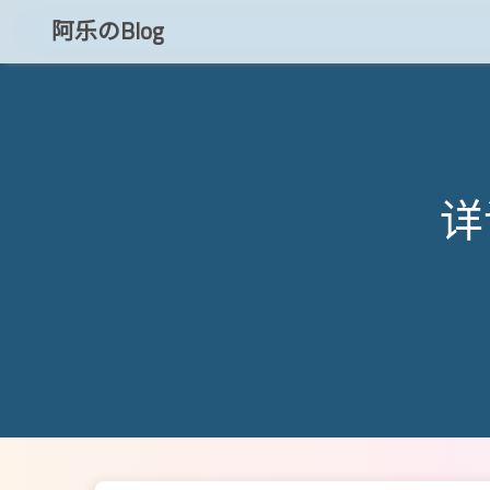
阿乐のBlog
知乎
CSDN
详谈
博客小程序