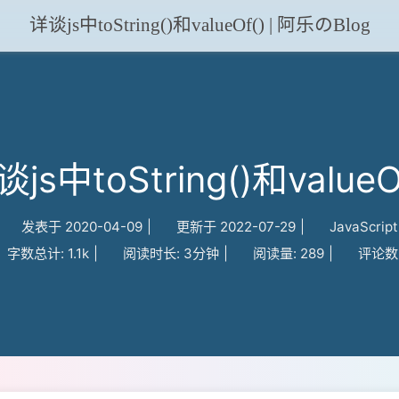
详谈js中toString()和valueOf() | 阿乐のBlog
js中toString()和valueO
发表于
2020-04-09
|
更新于
2022-07-29
|
JavaScript
字数总计:
1.1k
|
阅读时长:
3分钟
|
阅读量:
289
|
评论数