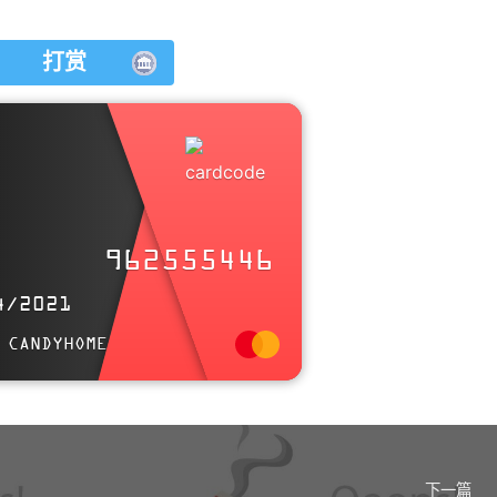
打赏
ngya.cn
962555446
in the candyhome and participate in a pleasant
4/2021
discussion together .
 CANDYHOME
Welcome to aqing's candyhome,wish you a nice day .
下一篇